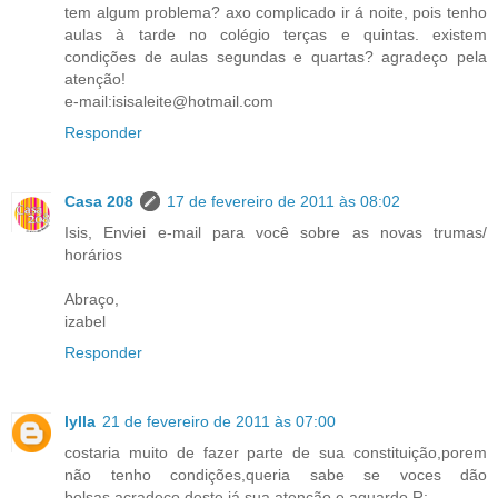
tem algum problema? axo complicado ir á noite, pois tenho
aulas à tarde no colégio terças e quintas. existem
condições de aulas segundas e quartas? agradeço pela
atenção!
e-mail:isisaleite@hotmail.com
Responder
Casa 208
17 de fevereiro de 2011 às 08:02
Isis, Enviei e-mail para você sobre as novas trumas/
horários
Abraço,
izabel
Responder
lylla
21 de fevereiro de 2011 às 07:00
costaria muito de fazer parte de sua constituição,porem
não tenho condições,queria sabe se voces dão
bolsas,acradeço deste já sua atenção e aquardo R: