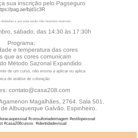
aça sua inscrição pelo Pagseguro
ttps://pag.ae/bjd1c3R
 limitadas e por esta razão não fazemos reservas
bro, sábado, das 14:30 às 17:30h
Programa:
idade e temperatura das cores
 que as cores comunicam
 do Método Sazonal Expandido
ente de um curso, não ensina a aplicar ou aplica
nica de
análise de coloração
es:
contato@casa208.c
om
 Agamenon Magalhães, 2764. Sala 501.
 de Albuquerque Galvão. Espinheiro.
oracaopessoal #consultoriadeimagem #estilopessoal
ist #casa208cursos #identidadevisual