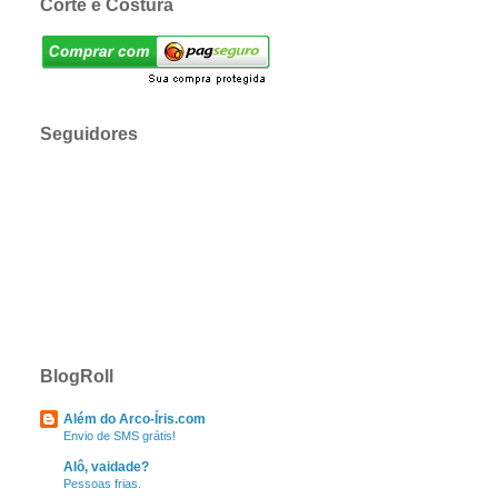
Corte e Costura
Seguidores
BlogRoll
Além do Arco-Íris.com
Envio de SMS grátis!
Alô, vaidade?
Pessoas frias.