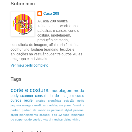
Sobre mim
Casa 208
A Casa 208 realiza
treinamentos, workshops,
palestras e cursos: corte e
costura, modelagem,
produção de moda,
consultoria de imagem, alfaiataria feminina,
coolhunting, fashion branding, tecidos e
aplicações no vestuário, dentre outros. Aulas
em grupo e individuais.
Ver meu perfil completo
Tags
corte e costura
modelagem
moda
body scanner
consultoria de imagem
curso
cursos
recife
analise cromática
coleção
estilo
jaqueta
mangas
medidas
modelagem plana feminina
padrão
padrão de medidas
personal stylist
pesonal
stylist
planejamento
sazonal dos 12 tons
tamanhos
de corpo
tecido
vestido
visual merchandising
vitrine