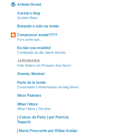
Arlindo Grund
Aureta's blog
Scottish Bean
Botando a mão na moda
Comprasse aonde????
Fui e achei que...
Eu não sou modelo!
Combinado do dia: blazer listrado.
JARDINARIA
Feliz Natal e um Próspero Ano Novo!
Oxente, Menina!
Parle de la mode
Construindo e Reformando um blog Novo!
Wear Palettes
What I Wore
What I Wore | The End
| Coisas da Patty | por Patricia
Taguchi
| Maria Frescurite por Rúbia Araújo