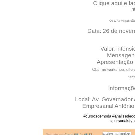
Clique aqui e f
h
Obs. As vagas são
Data: 26 de novem
Valor, intens
Mensagens
Apresentação
Obs; no workshop, difer
téc
Informaçõ
Local: Av. Governador
Empresarial Antônio
#cursosdemoda #analisedecol
#personalstyl
Postado por
Casa 208
às
05:37