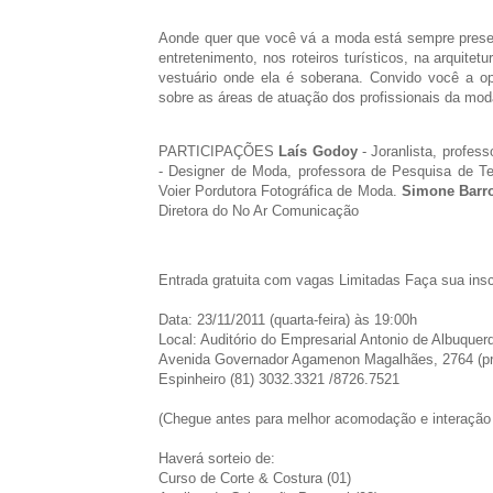
Aonde quer que você vá a moda está sempre presen
entretenimento, nos roteiros turísticos, na arquit
vestuário onde ela é soberana. Convido você a opi
sobre as áreas de atuação dos profissionais da mo
PARTICIPAÇÕES
Laís Godoy
- Joranlista, profes
- Designer de Moda, professora de Pesquisa de T
Voier Pordutora Fotográfica de Moda.
Simone Barr
Diretora do No Ar Comunicação
Entrada gratuita com vagas Limitadas Faça sua insc
Data: 23/11/2011 (quarta-feira) às 19:00h
Local: Auditório do Empresarial Antonio de Albuque
Avenida Governador Agamenon Magalhães, 2764 (p
Espinheiro (81) 3032.3321 /8726.7521
(Chegue antes para melhor acomodação e interação 
Haverá sorteio de:
Curso de Corte & Costura (01)