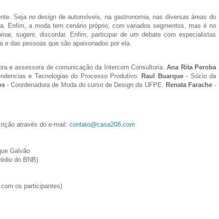
te. Seja no design de automóveis, na gastronomia, nas diversas áreas do
etura. Enfim, a moda tem cenário próprio, com variados segmentos, mas é no
nar, sugerir, discordar. Enfim, participar de um debate com especialistas
da e das pessoas que são apaixonados por ela.
sora e assessora de comunicação da Intercom Consultoria.
Ana Rita Peroba
endencias e Tecnologias do Processo Produtivo.
Raul Buarque
- Sócio da
os
- Coordenadora de Moda do curso de Design da UFPE.
Renata Farache
-
rição através do e-mail:
contato@casa208.com
rque Galvão
rédio do BNB)
com os participantes)