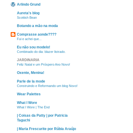
Arlindo Grund
Aureta's blog
Scottish Bean
Botando a mão na moda
Comprasse aonde????
Fui e achei que...
Eu não sou modelo!
Combinado do dia: blazer listrado.
JARDINARIA
Feliz Natal e um Próspero Ano Novo!
Oxente, Menina!
Parle de la mode
Construindo e Reformando um blog Novo!
Wear Palettes
What I Wore
What I Wore | The End
| Coisas da Patty | por Patricia
Taguchi
| Maria Frescurite por Rúbia Araújo