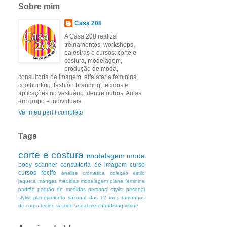
Sobre mim
Casa 208
A Casa 208 realiza
treinamentos, workshops,
palestras e cursos: corte e
costura, modelagem,
produção de moda,
consultoria de imagem, alfaiataria feminina,
coolhunting, fashion branding, tecidos e
aplicações no vestuário, dentre outros. Aulas
em grupo e individuais.
Ver meu perfil completo
Tags
corte e costura
modelagem
moda
body scanner
consultoria de imagem
curso
cursos
recife
analise cromática
coleção
estilo
jaqueta
mangas
medidas
modelagem plana feminina
padrão
padrão de medidas
personal stylist
pesonal
stylist
planejamento
sazonal dos 12 tons
tamanhos
de corpo
tecido
vestido
visual merchandising
vitrine