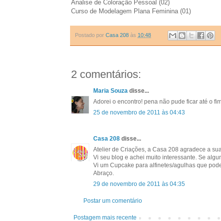
Analise de Coloração Pessoal (02)
Curso de Modelagem Plana Feminina (01)
Postado por
Casa 208
às
10:48
2 comentários:
Maria Souza
disse...
Adorei o encontro! pena não pude ficar até o fim,
25 de novembro de 2011 às 04:43
Casa 208
disse...
Atelier de Criações, a Casa 208 agradece a su
Vi seu blog e achei muito interessante. Se alg
Vi um Cupcake para alfinetes/agulhas que pode
Abraço.
29 de novembro de 2011 às 04:35
Postar um comentário
Postagem mais recente