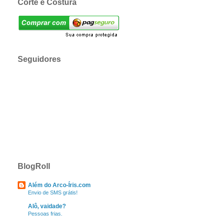
Corte e Costura
Seguidores
BlogRoll
Além do Arco-Íris.com
Envio de SMS grátis!
Alô, vaidade?
Pessoas frias.